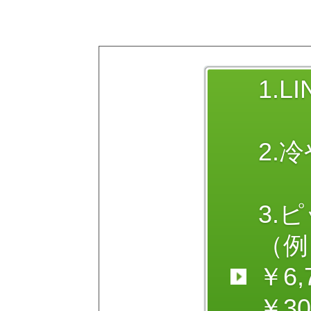
1.
2.
3.
（例
￥6
￥3