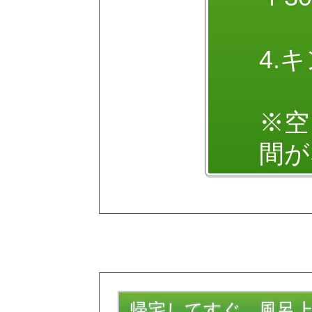
4.
※空
間が
帰宅してすぐ、風呂