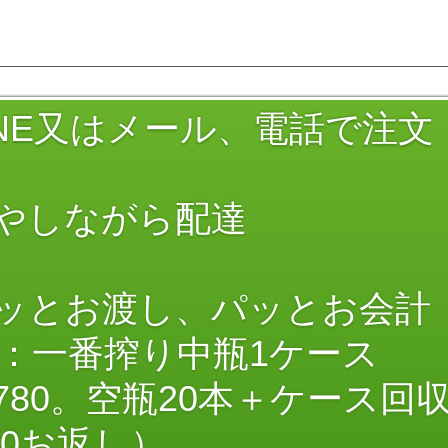
LINE又はメール、電話で注文
冷やしながら配達
ピッとお渡し、パッとお会計
：一番搾り中瓶1ケース
,780。空瓶20本＋ケース回
00お返し）